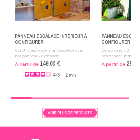
PANNEAU ESCALADE INTÉRIEUR À
PANNEAU ESCALA
CONFIGURER
CONFIGURER
Construisez votre mur d’escalade avec
Construisez votre mu
nos panneaux d'escalade...
nos panneaux d'escala
149,00 €
259,9
À partir de
À partir de
4
/
5
-
2
avis
VOIR PLUS DE PRODUITS