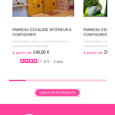
PANNEAU ESCALADE INTÉRIEUR À
PANNEAU ESCALA
CONFIGURER
CONFIGURER
Construisez votre mur d’escalade avec
Construisez votre mu
nos panneaux d'escalade...
nos panneaux d'escala
149,00 €
259,9
À partir de
À partir de
4
/
5
-
2
avis
VOIR PLUS DE PRODUITS