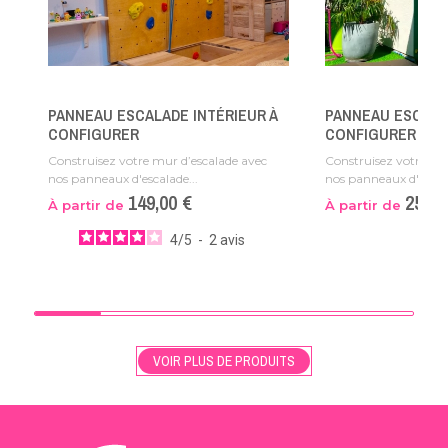
PANNEAU ESCALADE INTÉRIEUR À
PANNEAU ESCALA
CONFIGURER
CONFIGURER
Construisez votre mur d’escalade avec
Construisez votre mu
nos panneaux d'escalade...
nos panneaux d'escala
149,00 €
259,9
À partir de
À partir de
4
/
5
-
2
avis
VOIR PLUS DE PRODUITS