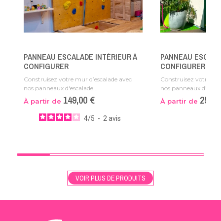
PANNEAU ESCALADE INTÉRIEUR À
PANNEAU ESCALA
CONFIGURER
CONFIGURER
Construisez votre mur d’escalade avec
Construisez votre mu
nos panneaux d'escalade...
nos panneaux d'escala
149,00 €
259,9
À partir de
À partir de
4
/
5
-
2
avis
VOIR PLUS DE PRODUITS