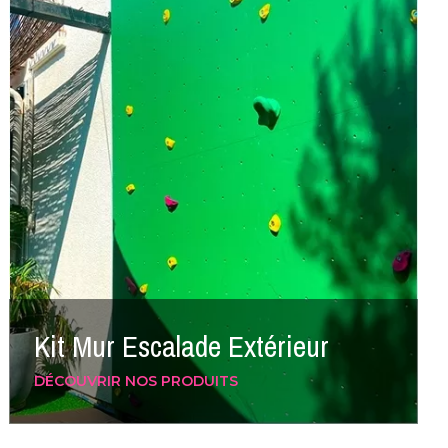
Kit Mur Escalade Extérieur
DÉCOUVRIR NOS PRODUITS