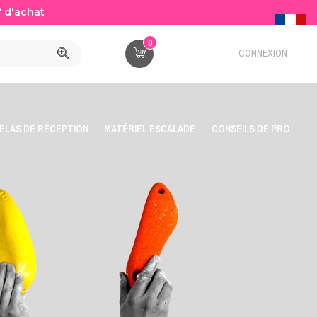
* d'achat
0
CONNEXION
ELAS DE RÉCEPTION
MATÉRIEL ESCALADE
CONSEILS DE PRO