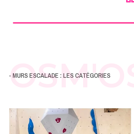
OSM'O
- MURS ESCALADE : LES CATÉGORIES