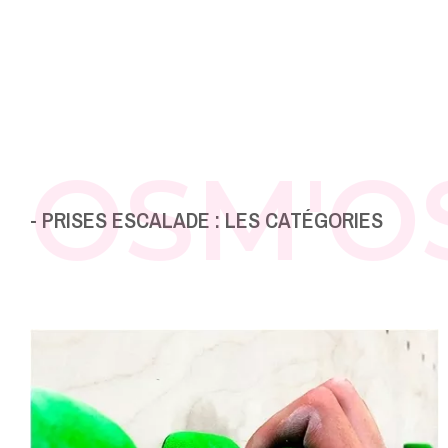
OSM'O
- PRISES ESCALADE : LES CATÉGORIES