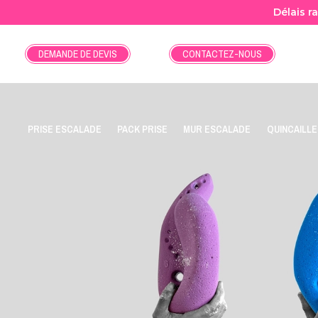
Délais r
DEMANDE DE DEVIS
CONTACTEZ-NOUS
PRISE ESCALADE
PACK PRISE
MUR ESCALADE
QUINCAILLE