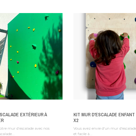
SCALADE EXTÉRIEUR À
KIT MUR D'ESCALADE ENFANT 
ER
X2
otre mur d’escalade avec nos
Vous avez envie d'un mur d'escalad
calade...
et facile à...