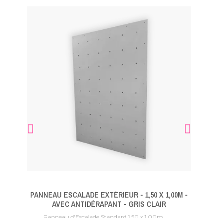
PANNEAU ESCALADE EXTÉRIEUR - 1,50 X 1,00M -
B
AVEC ANTIDÉRAPANT - GRIS CLAIR
12 pri
Prix
Panneau d'Escalade Standard 1,50 x 1,00m...