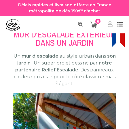
Délais rapides et livraison offerte en France
métropolitaine dès 150€* d'achat
0
Accueil
MUR D'ESCALADE JARDIN
MUR D'ESCALADE EXTÉRIEUR
DANS UN JARDIN
Un
mur d'escalade
au style urbain dans
son
jardin
! Un super projet dessiné par
notre
partenaire Relief Escalade
. Des panneaux
couleur gris clair pour le côté classique mais
élégant !