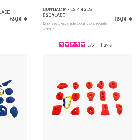
BON'BAC M - 12 PRISES
ALADE
ESCALADE
Prix
69,00 €
Prix
89,00 €
r
12 prises d’escalade pour vous régaler !
Voici le...
5
/
5
-
1
avis