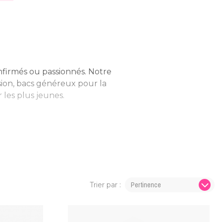
nfirmés ou passionnés. Notre
ision, bacs généreux pour la
 les plus jeunes.
 les particuliers. Des prises
tion.
ent mis sur le bloc, des
ue
unique à cette collection.
e d’escalade naturelle et
Trier par :