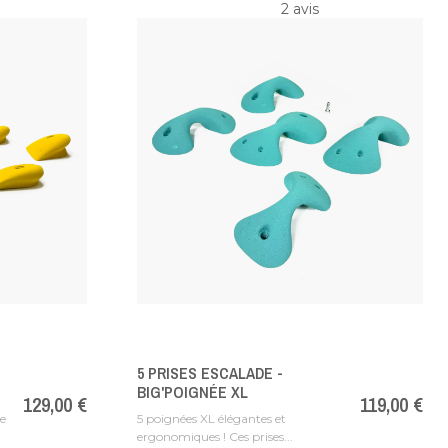
2
avis
5 PRISES ESCALADE -
BIG'POIGNÉE XL
Prix
129,00 €
Prix
119,00 €
de
5 poignées XL élégantes et
ergonomiques ! Ces prises...