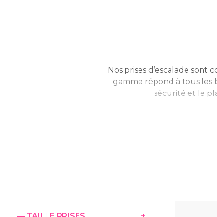
Nos prises d’escalade sont 
gamme répond à tous les bes
sécurité et le p
Osm’Ose
: des shapes simp
robu
Ino’holds
: notre marque
préhensions précises et tec
Zem Climbing
: prises e
— TAILLE PRISES
+