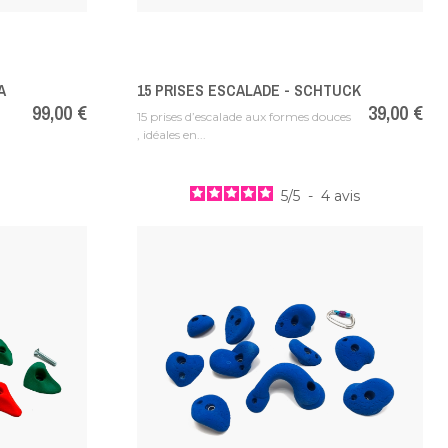
A
15 PRISES ESCALADE - SCHTUCK
Prix
99,00 €
Prix
39,00 €
15 prises d’escalade aux formes douces
, idéales en...
5
/
5
-
4
avis