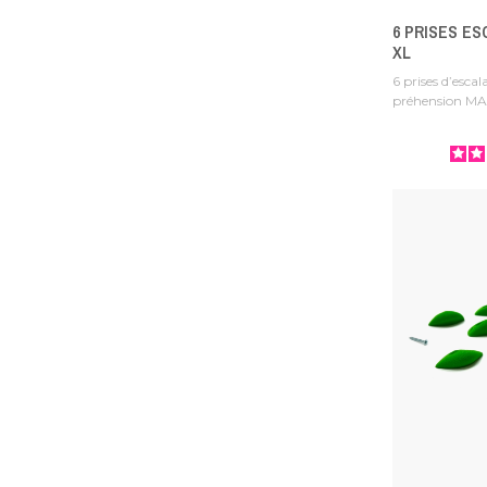
6 PRISES ES
XL
6 prises d’esca
préhension MAXI