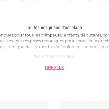
Toutes nos prises d'escalade
conçues pour tous les grimpeurs : enfants, débutants, co
oins : petites prises techniques pour travailler la préc
laisir, ainsi que des formes fun spécialement pensées pour
Nos différentes marques
les et efficaces, pensés pour les collectivités, les clubs et
LIRE PLUS
stes et accessibles, adaptées à tous les projets d’installa
 haut de gamme, avec des shapes plus travaillées, un acc
hniques. À noter : un
bac de descente ultra ergonomiq
n bois fabriquées par un acteur local, pour une expérienc
durable.
Un matériau innovant et durable