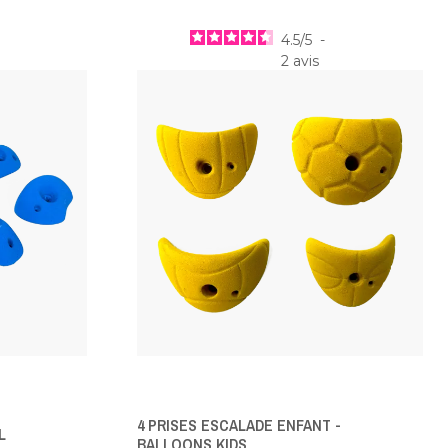
4.5
/
5
-
2
avis
4 PRISES ESCALADE ENFANT -
L
BALLOONS KIDS