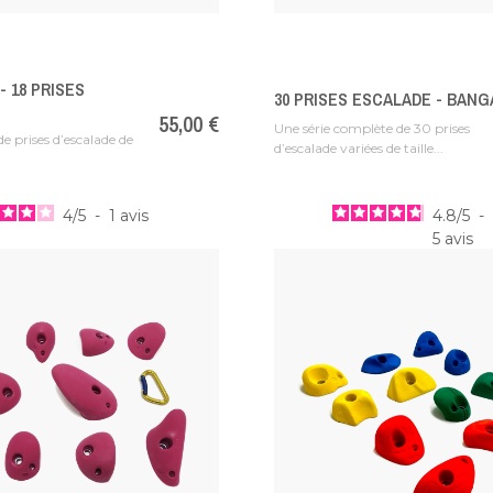
- 18 PRISES
30 PRISES ESCALADE - BANG
Prix
55,00 €
Une série complète de 30 prises
de prises d’escalade de
d’escalade variées de taille...
4
/
5
-
1
avis
4.8
/
5
-
5
avis