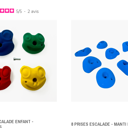
5
/
5
-
2
avis
CALADE ENFANT -
8 PRISES ESCALADE - MANTI 
S