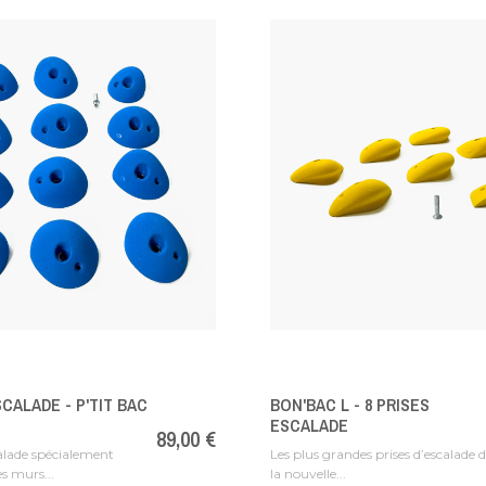
SCALADE - P'TIT BAC
BON'BAC L - 8 PRISES
ESCALADE
Prix
89,00 €
calade spécialement
Les plus grandes prises d’escalade 
s murs...
la nouvelle...