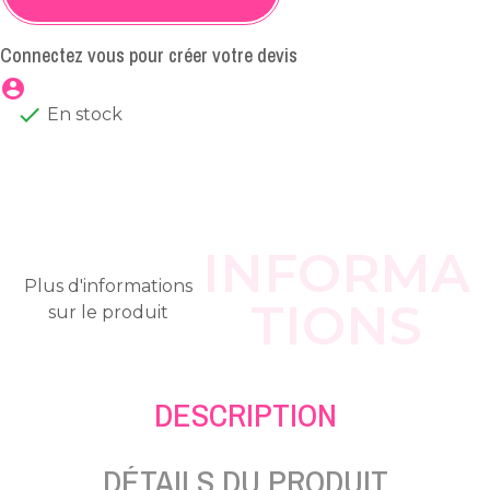
Connectez vous pour créer votre devis
account_circle

En stock
INFORMA
Plus d'informations
TIONS
sur le produit
DESCRIPTION
DÉTAILS DU PRODUIT