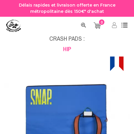
Délais rapides et livraison offerte en France
métropolitaine dès 150€* d'achat
0
Accueil
Matelas de réception
Crash pads
CRASH PAD - HIP - 120 X 100 X 10 CM
CRASH PADS :
HIP