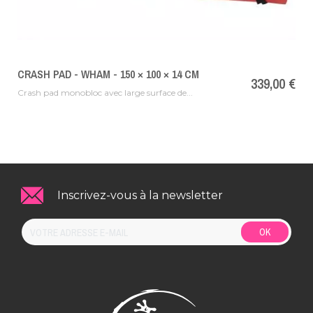
CRASH PAD - WHAM - 150 × 100 × 14 CM
Prix
339,00 €
Crash pad monobloc avec large surface de...
Inscrivez-vous à la newsletter
OK