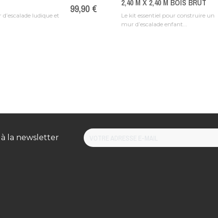
2,40 M X 2,40 M BOIS BRUT
Prix
99,90 €
 d’escalade ludique et
Le kit essentiel pour construire un
mur d’escalade enfant...
 à la newsletter