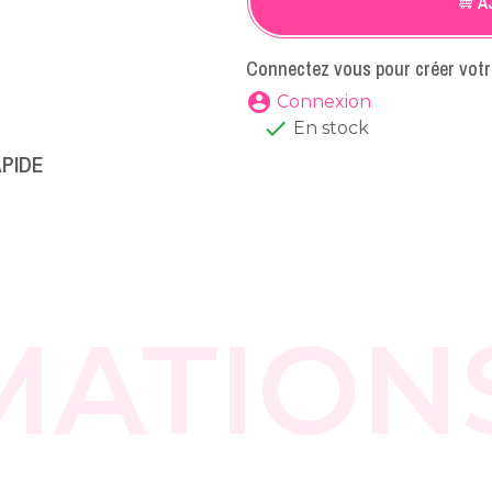
A
Connectez vous pour créer votr
account_circle
Connexion

En stock
APIDE
MATION