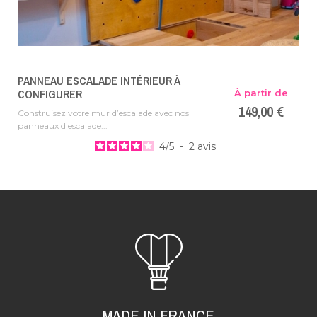
PANNEAU ESCALADE INTÉRIEUR À
CONFIGURER
À partir de
149,00 €
Construisez votre mur d’escalade avec nos
panneaux d'escalade...
4
/
5
-
2
avis
MADE IN FRANCE