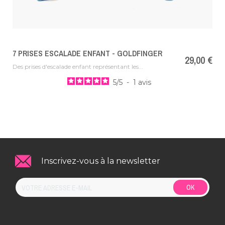
7 PRISES ESCALADE ENFANT - GOLDFINGER
Prix
29,00 €
Des prises d'escalade enfant représentant les...
5
/
5
-
1
avis
Inscrivez-vous à la newsletter
OK