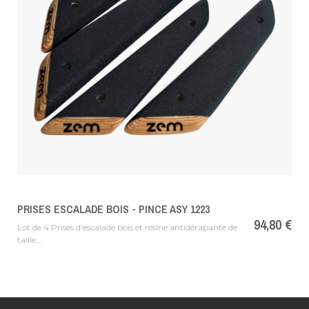
PRISES ESCALADE BOIS - PINCE ASY 1223
Prix
94,80 €
Lot de 4 Prises d'escalade bois et résine antidérapante de
taille...