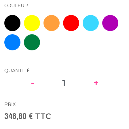
COULEUR
Jaune RAL 1023
Orange RAL 2004
Rouge RAL 3020
Bleu clair RAL 5015
Violet Fon
Noir RAL 9005
BleuRAL 5002
Vert Foncé RAL 6002
QUANTITÉ
-
+
PRIX
346,80 €
TTC