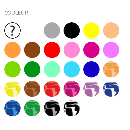
COULEUR
Blanc RAL 9010
Gris RAL 7040
Noir RAL 9005
Jaune RAL 1023
Sienne RAL
Couleur(s) au hasard : Livraison rapide !
Orange RAL 2004
Marron RAL 8004
Rouge RAL 3020
Rose
Violet RAL 4025
Mauve RAL
Vert Clair RAL 6018
Vert RAL 6029
Vert Mint RAL 6027
Bleu clair RAL 5015
Bleu RAL 5005
Marbré Vit
Marbré Sahel
Marbré Wood
Marbré Shupa
Marbré Astragal
Marbré Lila
Marbré Ice
Marbré Arctik
Marbré Menthe
Marbré Chartreux
Marbré Zebra