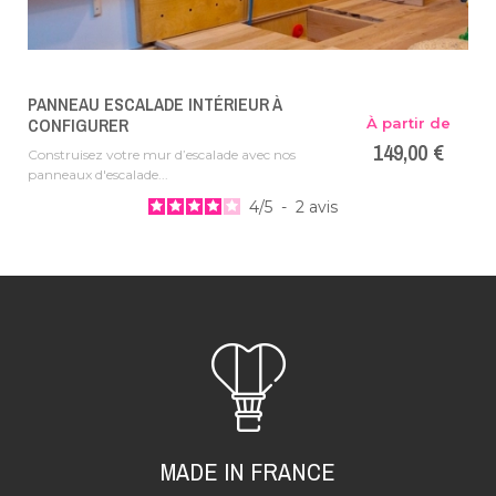
PANNEAU ESCALADE INTÉRIEUR À
CONFIGURER
À partir de
149,00 €
Construisez votre mur d’escalade avec nos
panneaux d'escalade...
4
/
5
-
2
avis
MADE IN FRANCE