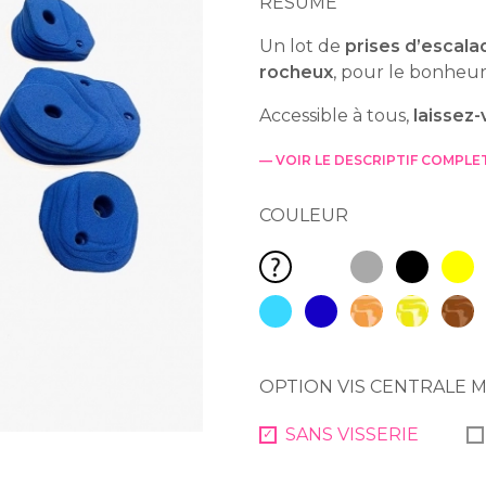
RÉSUMÉ
Un lot de
prises d’escala
rocheux
, pour le bonheur
Accessible à tous,
laissez-
— VOIR LE DESCRIPTIF COMPLE
COULEUR
Blanc RAL 9010
Gris RAL 7040
Noir RAL 
Jaun
Couleur(s) au hasard : Livr
Bleu clair RAL 5015
Bleu RAL 5005
Marbré Vitamin
Marbré Sa
Marb
OPTION VIS CENTRALE M
SANS VISSERIE