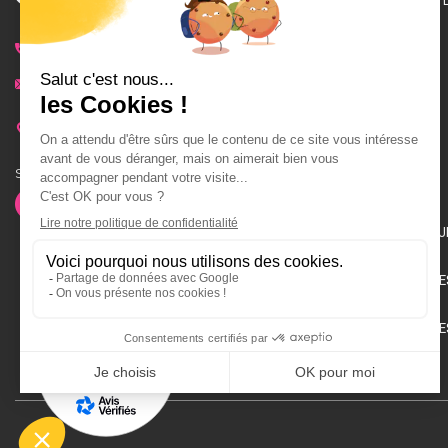
04 76 04 09 54
OSMOSE@BPS38.COM
ZA DE TIRE POIX,
38660 SAINT VINCENT DE MERCUZE
Suivez nous :
MU
D'
D'