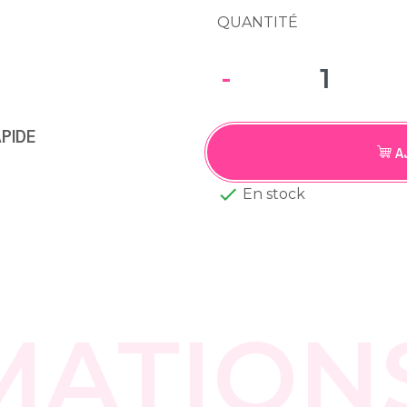
QUANTITÉ
-
APIDE
A

En stock
MATION