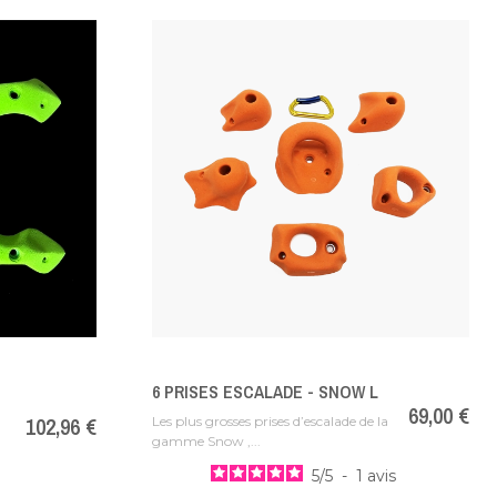
6 PRISES ESCALADE - SNOW L
Prix
69,00 €
Prix
102,96 €
Les plus grosses prises d’escalade de la
gamme Snow ,...
5
/
5
-
1
avis