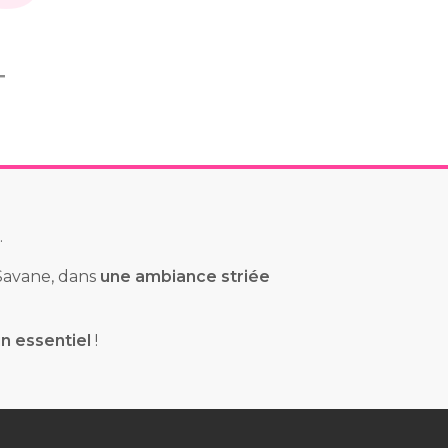
T
.
 Savane, dans
une ambiance striée
un essentiel
!