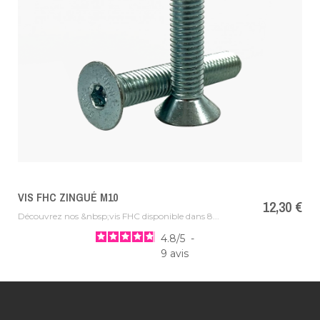
VIS FHC ZINGUÉ M10
Prix
12,30 €
Découvrez nos &nbsp;vis FHC disponible dans 8...
4.8
/
5
-
9
avis