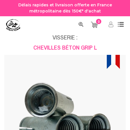
Délais rapides et livraison offerte en France
métropolitaine dès 150€* d'achat
0
Accueil
Quincaillerie
Visserie
CHEVILLES BÉTON GRIP L
VISSERIE :
CHEVILLES BÉTON GRIP L