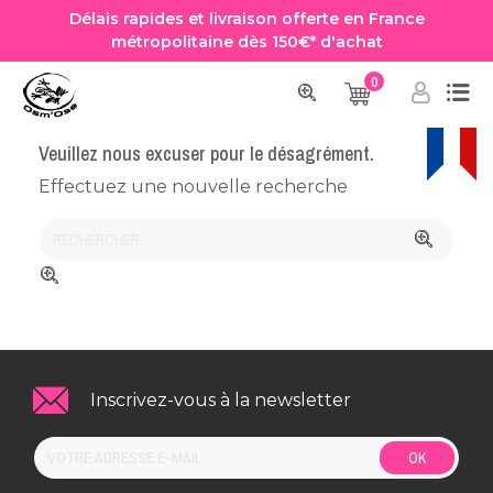
Délais rapides et livraison offerte en France
métropolitaine dès 150€* d'achat
0
Accueil
Marques
GRIFFIT
Veuillez nous excuser pour le désagrément.
Effectuez une nouvelle recherche
Inscrivez-vous à la newsletter
OK