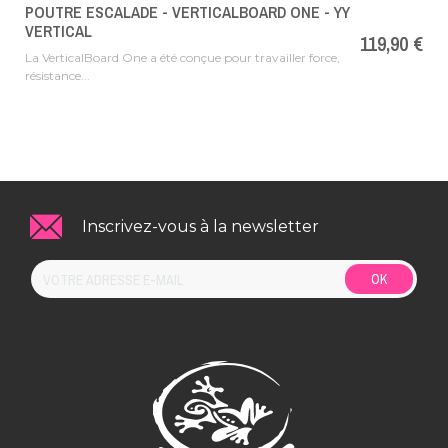
POUTRE ESCALADE - VERTICALBOARD ONE - YY
VERTICAL
Prix
119,90 €
La VerticalBoard One a été conçue pour travailler force,
résistance...
Inscrivez-vous à la newsletter
OK