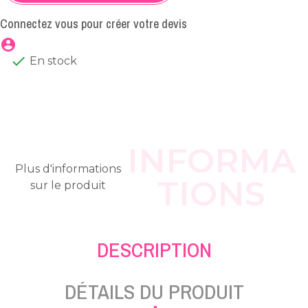
Connectez vous pour créer votre devis
account_circle

En stock
INFORMA
Plus d'informations
TIONS
sur le produit
DESCRIPTION
DÉTAILS DU PRODUIT