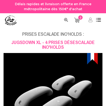
Délais rapides et livraison offerte en France
métropolitaine dès 150€* d'achat
0
Accueil
Prise Escalade
Prises Escalade Ino'Holds
JUGSDOWN XL - 4 PRISES DÉSESCALADE INO'HOLDS
PRISES ESCALADE INO'HOLDS :
JUGSDOWN XL - 4 PRISES DÉSESCALADE
INO'HOLDS