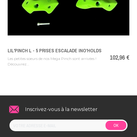
LIL'PINCH L - 5 PRISES ESCALADE INO'HOLDS
Prix
102,96 €
Les petites soeurs de nos Mega Pinch sont arrivées !
Découvrez...
Inscrivez-vous à la newsletter
OK