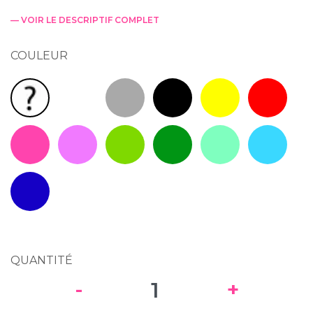
— VOIR LE DESCRIPTIF COMPLET
COULEUR
Blanc RAL 9010
Gris RAL 7040
Noir RAL 9005
Jaune RAL 1023
Rouge RAL
Couleur(s) au hasard : Livraison rapide !
Rose Fluo
Mauve RAL 4001
Vert Clair RAL 6018
Vert RAL 6029
Vert Mint RAL 6027
Bleu clair 
Bleu RAL 5005
QUANTITÉ
-
+