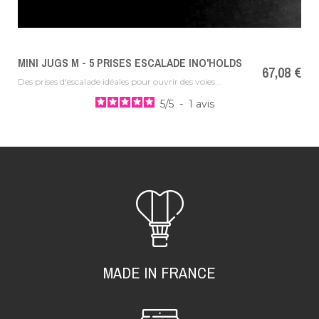
MINI JUGS M - 5 PRISES ESCALADE INO'HOLDS
Prix
67,08 €
Des prises d'escalade idéales pour ouvrir des voies...
5
/
5
-
1
avis
MADE IN FRANCE