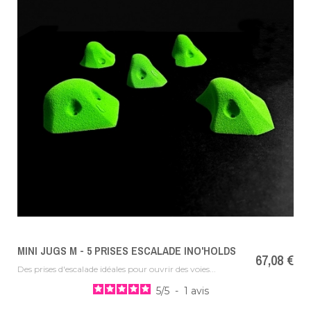
MINI JUGS M - 5 PRISES ESCALADE INO'HOLDS
Prix
67,08 €
Des prises d'escalade idéales pour ouvrir des voies...
5
/
5
-
1
avis