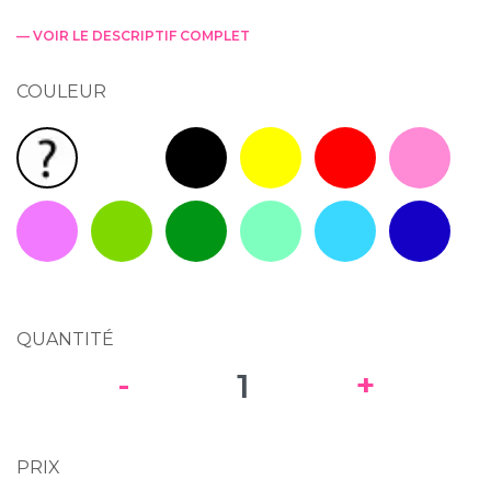
— VOIR LE DESCRIPTIF COMPLET
COULEUR
Blanc RAL 9010
Noir RAL 9005
Jaune RAL 1023
Rouge RAL 3020
Rose
Couleur(s) au hasard : Livraison rapide !
Mauve RAL 4001
Vert Clair RAL 6018
Vert RAL 6029
Vert Mint RAL 6027
Bleu clair RAL 5015
Bleu RAL 5
QUANTITÉ
-
+
PRIX