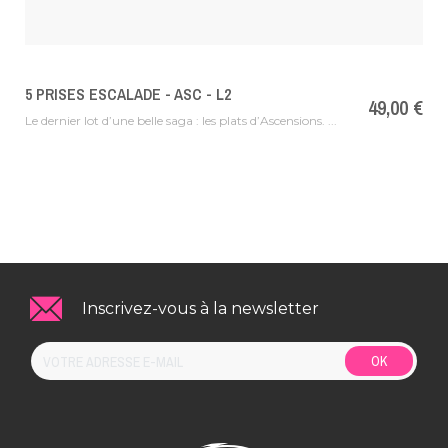
5 PRISES ESCALADE - ASC - L2
Prix
49,00 €
Le dernier lot d’une belle saga : les plats d’Ascensions. ...
Inscrivez-vous à la newsletter
OK