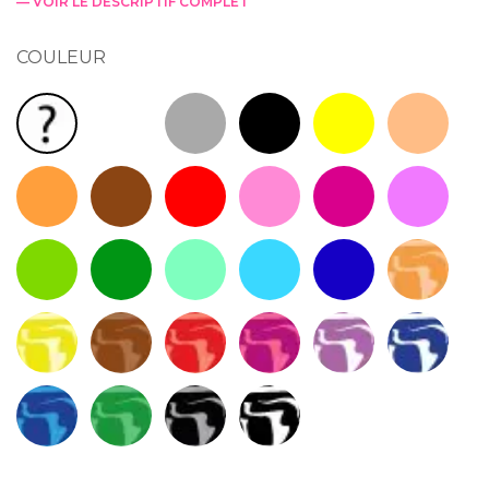
— VOIR LE DESCRIPTIF COMPLET
COULEUR
Blanc RAL 9010
Gris RAL 7040
Noir RAL 9005
Jaune RAL 1023
Sienne RAL
Couleur(s) au hasard : Livraison rapide !
Orange RAL 2004
Marron RAL 8004
Rouge RAL 3020
Rose
Violet RAL 4025
Mauve RAL
Vert Clair RAL 6018
Vert RAL 6029
Vert Mint RAL 6027
Bleu clair RAL 5015
Bleu RAL 5005
Marbré Vit
Marbré Sahel
Marbré Wood
Marbré Shupa
Marbré Astragal
Marbré Lila
Marbré Ice
Marbré Arctik
Marbré Menthe
Marbré Chartreux
Marbré Zebra